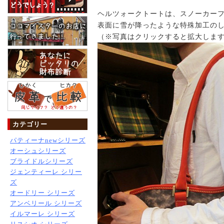
ヘルツォークトートは、スノーカー
表面に雪が降ったような特殊加工の
（※写真はクリックすると拡大しま
カテゴリー
パティーナnewシリーズ
オーシュシリーズ
ブライドルシリーズ
ジェンティーレ シリー
ズ
オードリー シリーズ
アンベリール シリーズ
イルマーレ シリーズ