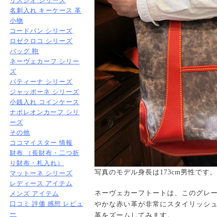
リスシオ シリーズ
名刺入れ キーケース 革
小物
コードバン シリーズ
ロゼクロコ シリーズ
バッグ 鞄
ネーヴェカーフ シリー
ズ
パティーナ シリーズ
ジャッポーネ シリーズ
小銭入れ コインケース
ナポレオンカーフ シリ
ーズ
その他
ココマイスター 情報
財布 （長財布・二つ折
り財布・札入れ）
写真のモデル身長は173cm男性です。
マットーネ シリーズ
レディース アイテム
ネーヴェカーフトートは、このグレ
メンズ アイテム
口コミ 評価 感想 レビュ
やかな赤い革が非常にスタイリッシ
ー
革をズームしてみます。