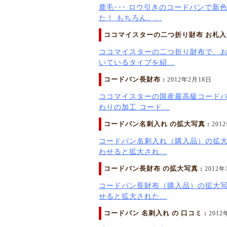
鹿毛･･･ ロウ引きのコードバンで新
た！ もちろん、...
ココマイスターの二つ折り財布 お札入2
ココマイスターの二つ折り財布で、お
いているタイプを紹...
コードバン長財布 :
2012年2月18日
ココマイスターの国産最高級コード
わりの加工 コード...
コードバン名刺入れ の拡大写真 :
201
コードバン名刺入れ（購入品）の拡大
わせると拡大され...
コードバン長財布 の拡大写真 :
2012年
コードバン長財布（購入品）の拡大写
せると拡大された...
コードバン 名刺入れ の 口コミ :
2012