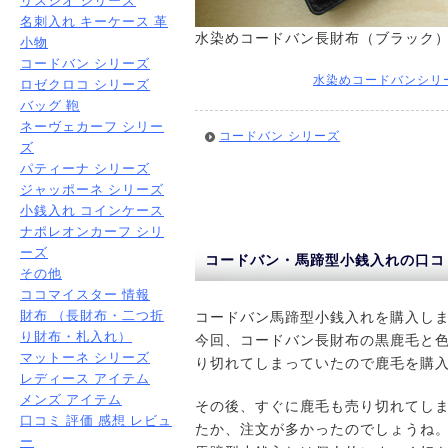
リスシオ シリーズ
名刺入れ キーケース 革
水染めコードバン長財布（ブラック
小物
コードバン シリーズ
水染めコードバンシリ
ロゼクロコ シリーズ
バッグ 鞄
ネーヴェカーフ シリー
コードバン シリーズ
ズ
パティーナ シリーズ
ジャッポーネ シリーズ
小銭入れ コインケース
ナポレオンカーフ シリ
ーズ
コードバン・馬蹄型小銭入れの口コ
その他
ココマイスター 情報
財布 （長財布・二つ折
コードバン馬蹄型小銭入れを購入し
り財布・札入れ）
今回、コードバン長財布の黒鹿毛と
マットーネ シリーズ
り切れてしまっていたので鹿毛を購
レディース アイテム
メンズ アイテム
その後、すぐに鹿毛も売り切れてし
口コミ 評価 感想 レビュ
たか、注文が多かったのでしょうね
ー